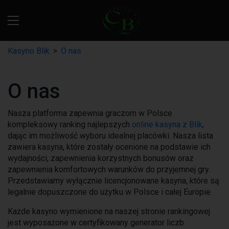
Kasyno Blik
>
O nas
O nas
Nasza platforma zapewnia graczom w Polsce
kompleksowy ranking najlepszych
online kasyna z Blik
,
dając im możliwość wyboru idealnej placówki. Nasza lista
zawiera kasyna, które zostały ocenione na podstawie ich
wydajności, zapewnienia korzystnych bonusów oraz
zapewnienia komfortowych warunków do przyjemnej gry.
Przedstawiamy wyłącznie licencjonowane kasyna, które są
legalnie dopuszczone do użytku w Polsce i całej Europie.
Każde kasyno wymienione na naszej stronie rankingowej
jest wyposażone w certyfikowany generator liczb