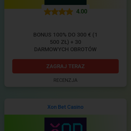
4.00
BONUS 100% DO 300 € (1
500 ZŁ) + 30
DARMOWYCH OBROTÓW
ZAGRAJ TERAZ
RECENZJA
Xon Bet Casino