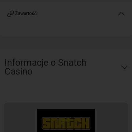
Zawartość
Informacje o Snatch
Casino
WPŁATY
Visa, Mastercard, Revolut, Bank Transfer, PSCD,
SKRL
See more