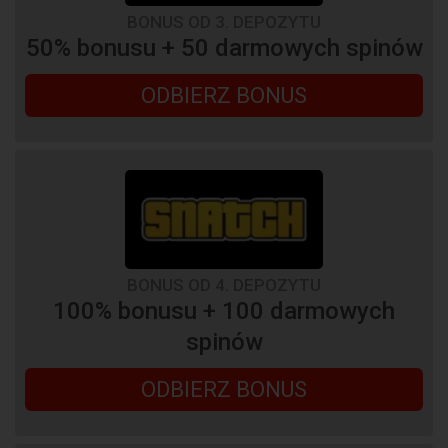
https://snatchcasino.com/
BONUS OD 3. DEPOZYTU
50% bonusu + 50 darmowych spinów
ODBIERZ BONUS
WŁAŚCICIEL
Goodwin N.V.
OBSŁUGA KLIENTA
YES
BONUS OD 4. DEPOZYTU
100% bonusu + 100 darmowych
ROK
spinów
2025
ODBIERZ BONUS