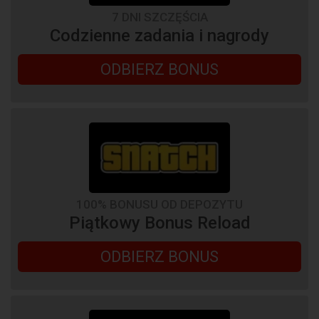
7 DNI SZCZĘŚCIA
Codzienne zadania i nagrody
ODBIERZ BONUS
100% BONUSU OD DEPOZYTU
Piątkowy Bonus Reload
ODBIERZ BONUS