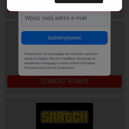
spamu.
ODBIERZ BONUS
Subskrybować
Potwierdzam, że przesyłając ten formularz wyrażam
zgodę na Ogólne Warunki Handlowe i przyjmuję do
DODATKOWE 10% ZWROTU
wiadomości następujące casino-online24.pl Polityki
Cotygodniowy Cashback
Przetwarzania Danych Osobowych
ODBIERZ BONUS