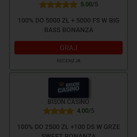
5.00
/5
100% DO 5000 ZŁ + 5000 FS W BIG
BASS BONANZA
GRAJ
RECENZJA
BISON CASINO
4.00
/5
100% DO 2500 ZŁ +100 DS W GRZE
SWEET BONANZA