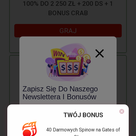
100% DO 2 250 ZŁ + 200 DS + 1
BONUS CRAB
GRAJ
RECENZJA
HIT’N’SPIN CASINO
Zapisz Się Do Naszego
4.00
/5
Newslettera I Bonusów
50 OBROTÓW DARMOWYCH W
Informacje o nowych loteriach i
TWÓJ BONUS
turniejach
BIG BASS SPLASH
Informacje o bonusie kasynie
40 Darmowych Spinow na Gates of
Ekskluzywne bonusy