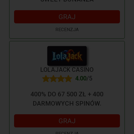
GRAJ
RECENZJA
LOLAJACK CASINO
4.00
/5
400% DO 67 500 ZŁ + 400
DARMOWYCH SPINÓW.
GRAJ
RECENZJA