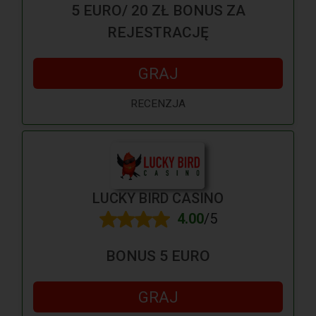
5 EURO/ 20 ZŁ BONUS ZA
REJESTRACJĘ
GRAJ
RECENZJA
LUCKY BIRD CASINO
4.00
/5
BONUS 5 EURO
GRAJ