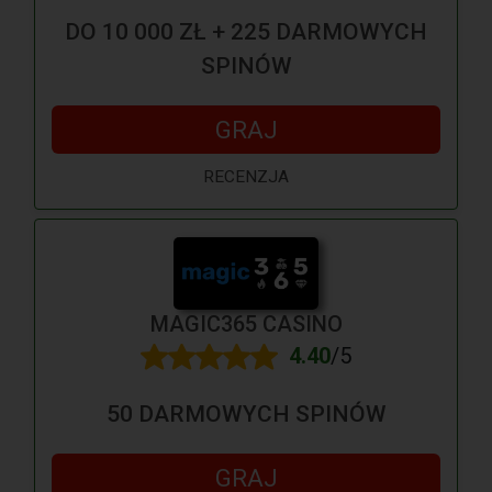
DO 10 000 ZŁ + 225 DARMOWYCH
SPINÓW
GRAJ
RECENZJA
MAGIC365 CASINO
4.40
/5
50 DARMOWYCH SPINÓW
GRAJ