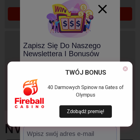
ODBIERZ BONUS
Zapisz Się Do Naszego
Newslettera I Bonusów
Informacje o nowych loteriach i
TWÓJ BONUS
turniejach
GRA TYGODNIA
Do 100 darmowych spinów
Informacje o bonusie kasynie
40 Darmowych Spinow na Gates of
Ekskluzywne bonusy
Olympus
ODBIERZ BONUS
Informacje o Jackpot w kasynie
Subskrybuj wiadomości, bez
Zdobądź premię!
spamu.
NV Casino Recenzja