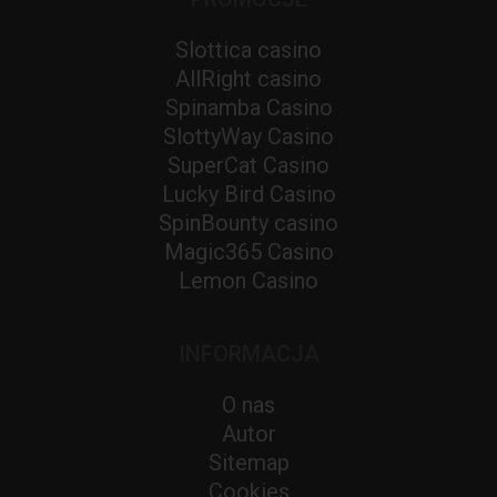
Slottica casino
AllRight casino
Spinamba Casino
SlottyWay Casino
SuperCat Casino
Lucky Bird Casino
SpinBounty casino
Magic365 Casino
Lemon Casino
INFORMACJA
O nas
Autor
Sitemap
Cookies