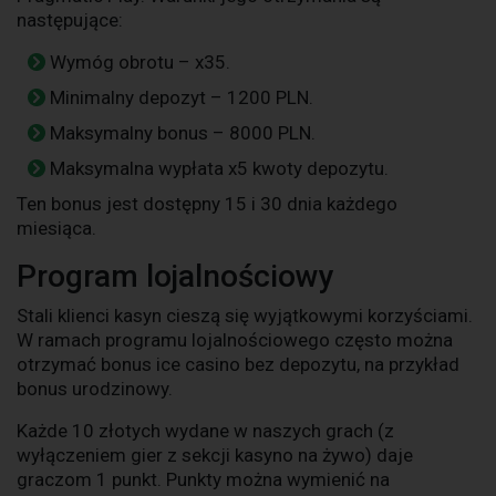
następujące:
Wymóg obrotu – x35.
Minimalny depozyt – 1200 PLN.
Maksymalny bonus – 8000 PLN.
Maksymalna wypłata x5 kwoty depozytu.
Ten bonus jest dostępny 15 i 30 dnia każdego
miesiąca.
Program lojalnościowy
Stali klienci kasyn cieszą się wyjątkowymi korzyściami.
W ramach programu lojalnościowego często można
otrzymać bonus ice casino bez depozytu, na przykład
bonus urodzinowy.
Każde 10 złotych wydane w naszych grach (z
wyłączeniem gier z sekcji kasyno na żywo) daje
graczom 1 punkt. Punkty można wymienić na