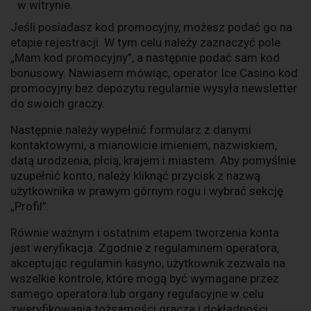
w witrynie.
Jeśli posiadasz kod promocyjny, możesz podać go na
etapie rejestracji. W tym celu należy zaznaczyć pole
„Mam kod promocyjny”, a następnie podać sam kod
bonusowy. Nawiasem mówiąc, operator Ice Casino kod
promocyjny bez depozytu regularnie wysyła newsletter
do swoich graczy.
Następnie należy wypełnić formularz z danymi
kontaktowymi, a mianowicie imieniem, nazwiskiem,
datą urodzenia, płcią, krajem i miastem. Aby pomyślnie
uzupełnić konto, należy kliknąć przycisk z nazwą
użytkownika w prawym górnym rogu i wybrać sekcję
„Profil”.
Równie ważnym i ostatnim etapem tworzenia konta
jest weryfikacja. Zgodnie z regulaminem operatora,
akceptując regulamin kasyno, użytkownik zezwala na
wszelkie kontrole, które mogą być wymagane przez
samego operatora lub organy regulacyjne w celu
zweryfikowania tożsamości gracza i dokładności