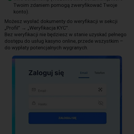
Twoim zdaniem pomogą zweryfikować Twoje
konto).
Możesz wysłać dokumenty do weryfikacji w sekcji
„Profil” → „Weryfikacja KYC”.
Bez weryfikacji nie będziesz w stanie uzyskać pełnego
dostępu do usług kasyno online, przede wszystkim –
do wypłaty potencjalnych wygranych.