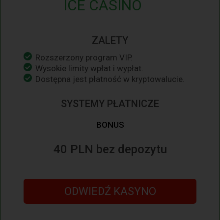
ICE CASINO
ZALETY
Rozszerzony program VIP.
Wysokie limity wpłat i wypłat.
Dostępna jest płatność w kryptowalucie.
SYSTEMY PŁATNICZE
BONUS
40 PLN bez depozytu
ODWIEDŹ KASYNO