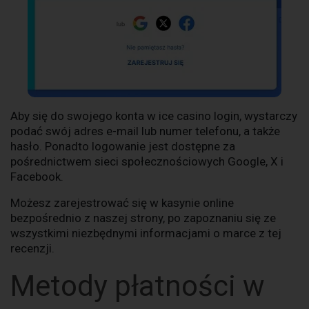
Aby się do swojego konta w ice casino login, wystarczy
podać swój adres e-mail lub numer telefonu, a także
hasło. Ponadto logowanie jest dostępne za
pośrednictwem sieci społecznościowych Google, X i
Facebook.
Możesz zarejestrować się w kasynie online
bezpośrednio z naszej strony, po zapoznaniu się ze
wszystkimi niezbędnymi informacjami o marce z tej
recenzji.
Metody płatności w