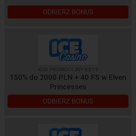
ODBIERZ BONUS
KOD PROMOCYJNY ICE15
150% do 2000 PLN + 40 FS w Elven
Princesses
ODBIERZ BONUS