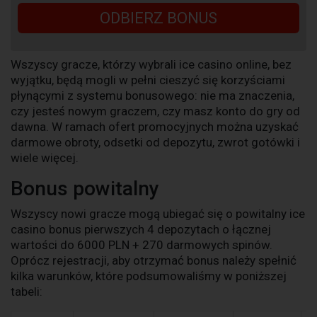
ODBIERZ BONUS
Wszyscy gracze, którzy wybrali ice casino online, bez
wyjątku, będą mogli w pełni cieszyć się korzyściami
płynącymi z systemu bonusowego: nie ma znaczenia,
czy jesteś nowym graczem, czy masz konto do gry od
dawna. W ramach ofert promocyjnych można uzyskać
darmowe obroty, odsetki od depozytu, zwrot gotówki i
wiele więcej.
Bonus powitalny
Wszyscy nowi gracze mogą ubiegać się o powitalny ice
casino bonus pierwszych 4 depozytach o łącznej
wartości do 6000 PLN + 270 darmowych spinów.
Oprócz rejestracji, aby otrzymać bonus należy spełnić
kilka warunków, które podsumowaliśmy w poniższej
tabeli: