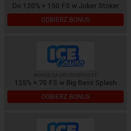
Do 120% + 150 FS w Joker Stoker
ODBIERZ BONUS
BONUS ZA DRUGI DEPOZYT
125% + 70 FS w Big Bass Splash
ODBIERZ BONUS