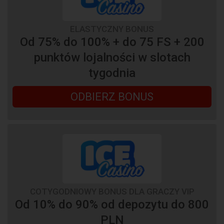
ELASTYCZNY BONUS
Od 75% do 100% + do 75 FS + 200
punktów lojalności w slotach
tygodnia
ODBIERZ BONUS
COTYGODNIOWY BONUS DLA GRACZY VIP
Od 10% do 90% od depozytu do 800
PLN