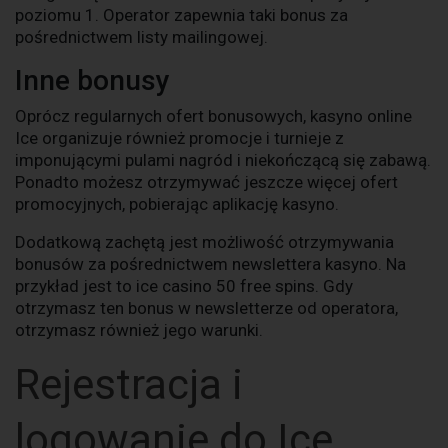
poziomu 1. Operator zapewnia taki bonus za
pośrednictwem listy mailingowej.
Inne bonusy
Oprócz regularnych ofert bonusowych, kasyno online
Ice organizuje również promocje i turnieje z
imponującymi pulami nagród i niekończącą się zabawą.
Ponadto możesz otrzymywać jeszcze więcej ofert
promocyjnych, pobierając aplikację kasyno.
Dodatkową zachętą jest możliwość otrzymywania
bonusów za pośrednictwem newslettera kasyno. Na
przykład jest to ice casino 50 free spins. Gdy
otrzymasz ten bonus w newsletterze od operatora,
otrzymasz również jego warunki.
Rejestracja i
logowanie do Ice