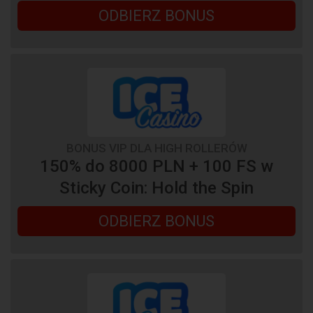
ODBIERZ BONUS
BONUS VIP DLA HIGH ROLLERÓW
150% do 8000 PLN + 100 FS w
Sticky Coin: Hold the Spin
ODBIERZ BONUS