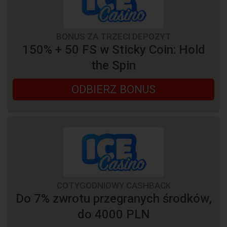
BONUS ZA TRZECI DEPOZYT
150% + 50 FS w Sticky Coin: Hold
the Spin
ODBIERZ BONUS
COTYGODNIOWY CASHBACK
Do 7% zwrotu przegranych środków,
do 4000 PLN