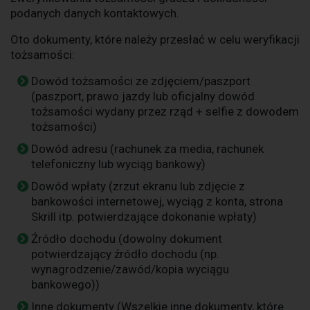
podanych danych kontaktowych.
Oto dokumenty, które należy przesłać w celu weryfikacji
tożsamości:
Dowód tożsamości ze zdjęciem/paszport
(paszport, prawo jazdy lub oficjalny dowód
tożsamości wydany przez rząd + selfie z dowodem
tożsamości)
Dowód adresu (rachunek za media, rachunek
telefoniczny lub wyciąg bankowy)
Dowód wpłaty (zrzut ekranu lub zdjęcie z
bankowości internetowej, wyciąg z konta, strona
Skrill itp. potwierdzające dokonanie wpłaty)
Źródło dochodu (dowolny dokument
potwierdzający źródło dochodu (np.
wynagrodzenie/zawód/kopia wyciągu
bankowego))
Inne dokumenty (Wszelkie inne dokumenty, które