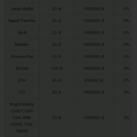
Jeton Wallet
20 zł
1000000 zł
0%
Rapid Transfer
25 zł
1000000 zł
0%
Skrill
25 zł
1000000 zł
0%
Neteller
25 zł
1000000 zł
0%
Binance Pay
20 zł
1000000 zł
0%
Bitcoin
130 zł
1000000 zł
0%
ETH
45 zł
450000 zł
0%
LTC
20 zł
1000000 zł
0%
Kryptowaluty
(USDT, USD
Coin, BNB,
22 zł
1000000 zł
0%
DOGE, TON,
TRON)