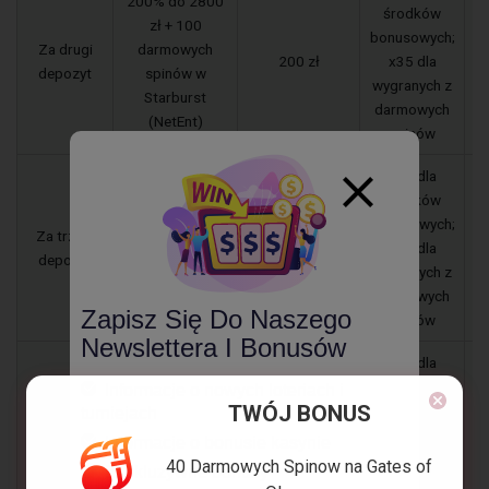
200% do 2800
środków
zł + 100
bonusowych;
Za drugi
darmowych
200 zł
x35 dla
depozyt
spinów w
wygranych z
Starburst
darmowych
(NetEnt)
spinów
x40 dla
100% do 800 zł
środków
+ 25
bonusowych;
Za trzeci
darmowych
30 zł
x35 dla
depozyt
spinów w Wolf
wygranych z
Gold
darmowych
(Pragmaticplay)
Zapisz Się Do Naszego
spinów
Newslettera I Bonusów
x40 dla
110% do 1200
środków
Informacje o nowych loteriach i
zł + 25
TWÓJ BONUS
bonusowych;
turniejach
Za czwarty
darmowych
30 zł
x35 dla
Informacje o bonusie kasynie
depozyt
spinów w Book
wygranych z
40 Darmowych Spinow na Gates of
Of Rebirth
Ekskluzywne bonusy
darmowych