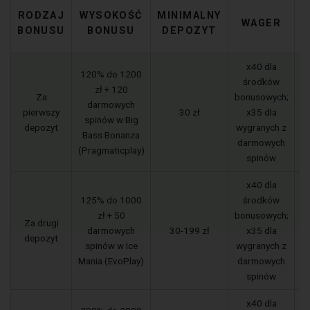
RODZAJ
WYSOKOŚĆ
MINIMALNY
WAGER
BONUSU
BONUSU
DEPOZYT
B
x40 dla
120% do 1200
środków
zł + 120
Za
bonusowych;
darmowych
pierwszy
30 zł
x35 dla
spinów w Big
depozyt
wygranych z
Bass Bonanza
darmowych
(Pragmaticplay)
spinów
x40 dla
125% do 1000
środków
zł + 50
bonusowych;
Za drugi
darmowych
30-199 zł
x35 dla
depozyt
spinów w Ice
wygranych z
Mania (EvoPlay)
darmowych
spinów
x40 dla