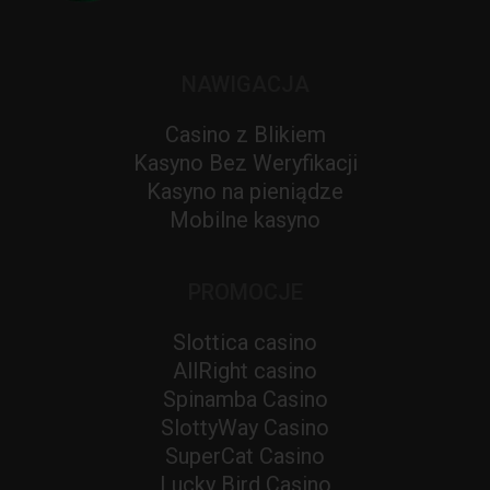
NAWIGACJA
Casino z Blikiem
Kasyno Bez Weryfikacji
Kasyno na pieniądze
Mobilne kasyno
PROMOCJE
Slottica casino
AllRight casino
Spinamba Casino
SlottyWay Casino
SuperCat Casino
Lucky Bird Casino