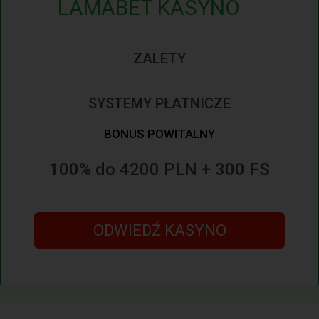
LAMABET KASYNO
ZALETY
SYSTEMY PŁATNICZE
BONUS POWITALNY
100% do 4200 PLN + 300 FS
ODWIEDŹ KASYNO