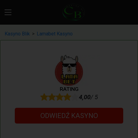
Kasyno Blik
>
Lamabet Kasyno
RATING
4,00
/ 5
ODWIEDŹ KASYNO