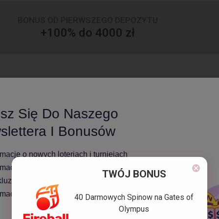
PRODUCENCI
BONUS OD PIERWSZEGO DEPOZYTU
+100% do 4000 zł
XN
See more
Blueprint Gaming, merkur,
STRONA
miecki, Rosyjski
See more
https://vavadavnt.com/
isz Się Do Naszego
slettera I Bonusów
OBSŁUGA KLIENTA
rmacje o nowych loteriach i turniejach
rmacje o bonusie kasynie
TWÓJ BONUS
kluzywne bonusy
rmacje o Jackpot w kasynie
40 Darmowych Spinow na Gates of
Olympus