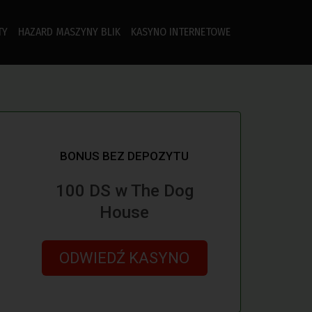
TY
HAZARD MASZYNY BLIK
KASYNO INTERNETOWE
BONUS BEZ DEPOZYTU
100 DS w The Dog
House
ODWIEDŹ KASYNO