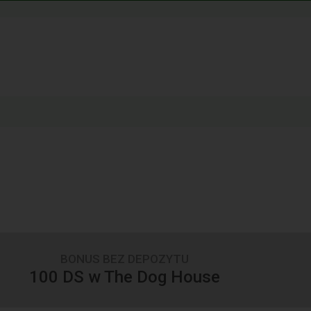
WYPŁATY
BONUS BEZ DEPOZYTU
100 DS w The Dog House
ebMoney, QiWi
See more
Neteller, Skrill, VISA,