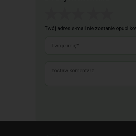
Twój adres e-mail nie zostanie opublik