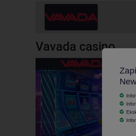
WALUTY
PLN, EUR, USD, SEK, TRY, M
Vavada casino
JĘZYKI
Angielski, Polski, Hiszpański, Włoski, Nie
Zap
New
WŁAŚCICIEL
Info
Info
Vavada B.V.
Eks
Info
ROK