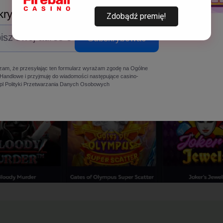
rybuj wiadomości, bez spamu.
Zdobądź premię!
Subskrybować
zam, że przesyłając ten formularz wyrażam zgodę na Ogólne
Handlowe i przyjmuję do wiadomości następujące casino-
.pl Polityki Przetwarzania Danych Osobowych