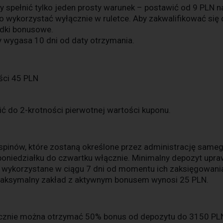
 spełnić tylko jeden prosty warunek – postawić od 9 PLN na 
go wykorzystać wyłącznie w ruletce. Aby zakwalifikować si
odki bonusowe.
y wygasa 10 dni od daty otrzymania.
ści 45 PLN
do 2-krotności pierwotnej wartości kuponu.
inów, które zostaną określone przez administrację samego
poniedziałku do czwartku włącznie. Minimalny depozyt up
 wykorzystane w ciągu 7 dni od momentu ich zaksięgowani
 maksymalny zakład z aktywnym bonusem wynosi 25 PLN.
łącznie można otrzymać 50% bonus od depozytu do 3150 PL