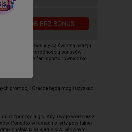
ODBIERZ BONUS
ko dlatego, że bonusy są świetną okazją
się ogromną różnorodnością bonusów
. Oprócz tego fani sportu również nie
tnych promocji. Gracze będą mogli uzyskać
i do rozpoczęcia gry. Aby Twoje wrażenia z
inów. Ponadto w ramach oferty powitalnej
ednak spełnić kilka warunków. Głównym