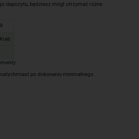
go depozytu, będziesz mógł otrzymać różne
GO
Krab
ementy:
z natychmiast po dokonaniu minimalnego