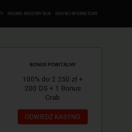
TY
HAZARD MASZYNY BLIK
KASYNO INTERNETOWE
BONUS POWITALNY
100% do 2 250 zł +
200 DS + 1 Bonus
Crab
ODWIEDŹ KASYNO