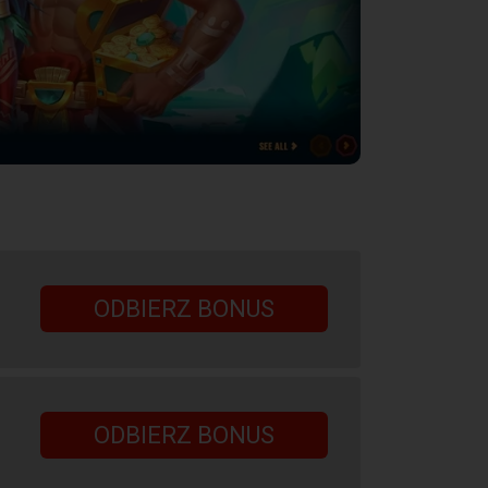
YES
ODBIERZ BONUS
ODBIERZ BONUS