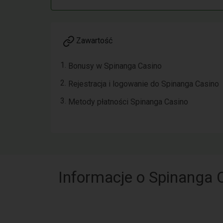
Zawartość
Bonusy w Spinanga Casino
Rejestracja i logowanie do Spinanga Casino
Metody płatności Spinanga Casino
Informacje o Spinanga 